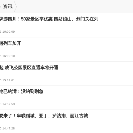
资讯
牌游四川！50家景区享优惠 四姑娘山、剑门关在列
6 16:09:09
趟列车加开
6 16:02:10
日起 成飞公园景区直通车将开通
6 15:32:01
地已约满！没约到别急
6 14:57:53
要来了！串联稻城、亚丁、泸沽湖、丽江古城
6 14:47:28