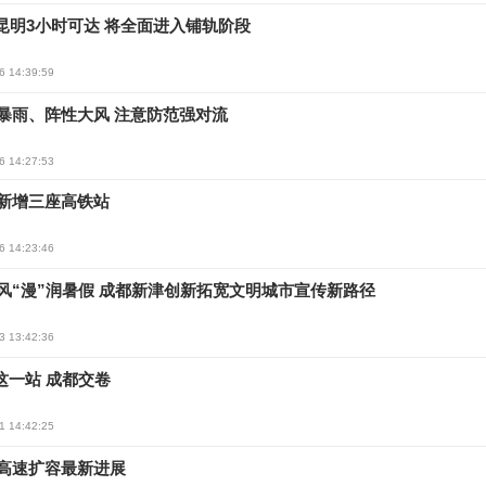
昆明3小时可达 将全面进入铺轨阶段
6 14:39:59
暴雨、阵性大风 注意防范强对流
6 14:27:53
新增三座高铁站
6 14:23:46
风“漫”润暑假 成都新津创新拓宽文明城市宣传新路径
3 13:42:36
C这一站 成都交卷
1 14:42:25
高速扩容最新进展