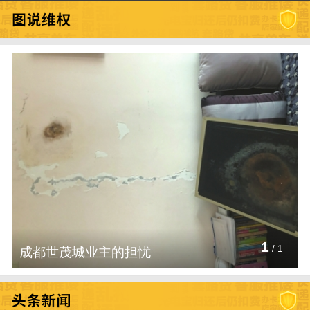
1
成都世茂城业主的担忧
/
1