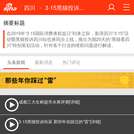
四川
3·15黑猫投诉...
摘要标题
在2019年“3·15国际消费者权益日”到来之际，新浪四川“3·15”活
动暨黑猫投诉四川站也将同步上线，推出为期20天的“黑猫看四
川”特别策划活动，针对各个行业的维权问题进行解读。
头条新闻
最新消息
热门评论
Loaded
:
22.84%
成都三大生鲜超市水果评测
[详细]
3·15黑猫投诉街采 那些年你踩过的“雷”
[详细]