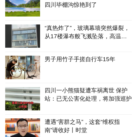
四川毕棚沟惊艳到了
“真热炸了”，玻璃幕墙突然爆裂，
从17楼瀑布般飞溅坠落，高温天
快自查
男子用竹子手搓自行车15年
四川一小熊猫疑遭车祸离世 保护
站：已无公害化处理，将加强巡护
遭遇“害群之马”，这套“维权指
南”请收好丨时堂