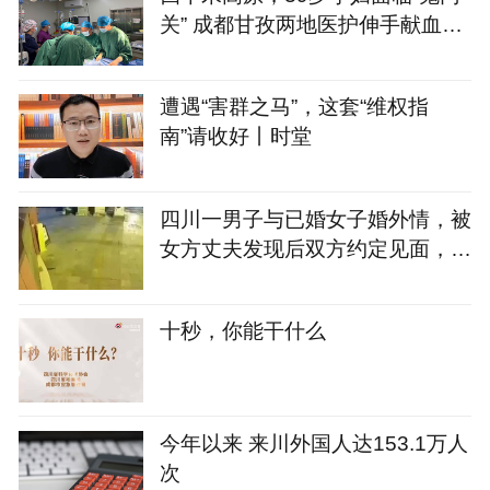
关” 成都甘孜两地医护伸手献血彻
夜救治
遭遇“害群之马”，这套“维权指
南”请收好丨时堂
四川一男子与已婚女子婚外情，被
女方丈夫发现后双方约定见面，酒
后开车撞情敌结果错撞路人，以故
意杀人罪被判有期徒刑十三年
十秒，你能干什么
今年以来 来川外国人达153.1万人
次