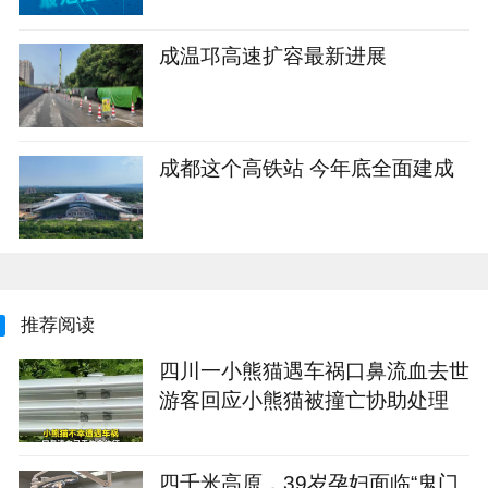
成温邛高速扩容最新进展
成都这个高铁站 今年底全面建成
推荐阅读
四川一小熊猫遇车祸口鼻流血去世
游客回应小熊猫被撞亡协助处理
四千米高原，39岁孕妇面临“鬼门