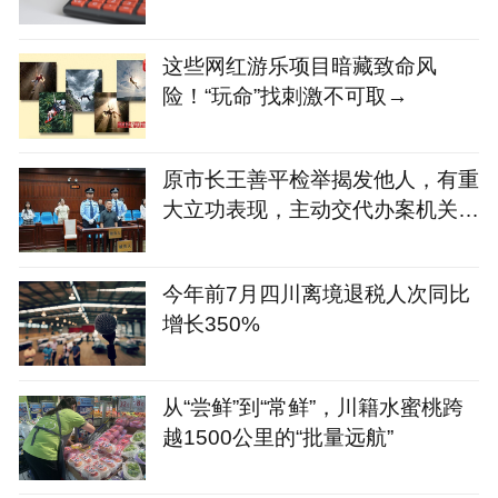
这些网红游乐项目暗藏致命风
险！“玩命”找刺激不可取→
原市长王善平检举揭发他人，有重
大立功表现，主动交代办案机关尚
未掌握的大部分受贿事实，被判1
1年
今年前7月四川离境退税人次同比
增长350%
从“尝鲜”到“常鲜”，川籍水蜜桃跨
越1500公里的“批量远航”