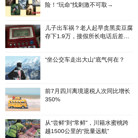
险！“玩命”找刺激不可取→
儿子出车祸？老人起早贪黑卖豆腐
存下1.9万，接假所长电话后差点
被骗，女儿紧急报警拦下
“坐公交车走出大山”底气何在？
前7月四川离境退税人次同比增长
350%
从“尝鲜”到“常鲜”，川籍水蜜桃跨
越1500公里的“批量远航”