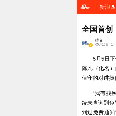
新浪四
全国首创
综合
05月15日
14:
5月5日
陈凡（化名）
值守的对讲摄
“我有残
统未查询到免
到过免费通知