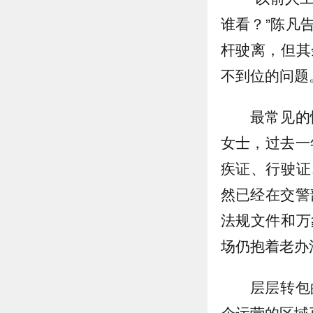
谁看？”陈凡
杆驶离，但其
不到位的问题
最常见的
女士，过去一
疾证、行驶证
然已经在交警
法规文件和万
场仍抱着老办
层层转包