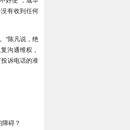
不好使”；成华
今没有收到任何
。”陈凡说，绝
反复沟通维权，
打投诉电话的准
的障碍？