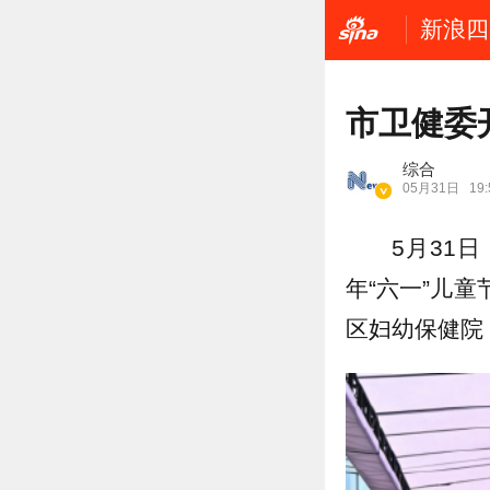
新浪四
市卫健委
综合
05月31日
19:
5月31
年“六一”儿
区妇幼保健院