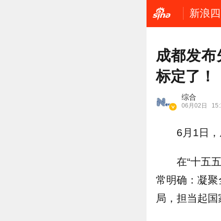
新浪四
成都发布
标定了！
综合
06月02日
15:
6月1日
在“十五
常明确：凝聚
局，担当起国