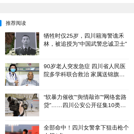
推荐阅读
牺牲时仅25岁，四川籍海警谯禾
林，被追授为“中国武警忠诚卫士”
90岁老人突发急症 四川省人民医
院多学科联合救治 家属送锦旗点
赞医生
“软暴力催收”“舆情敲诈”“网络套路
贷”……四川公安公开征集10类新
型黑恶犯罪线索
全部命中！四川女警拿下狙击枪个