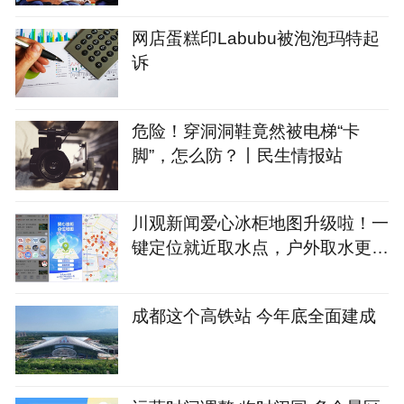
网店蛋糕印Labubu被泡泡玛特起
诉
危险！穿洞洞鞋竟然被电梯“卡
脚”，怎么防？丨民生情报站
川观新闻爱心冰柜地图升级啦！一
键定位就近取水点，户外取水更便
捷丨爱心冰柜
成都这个高铁站 今年底全面建成