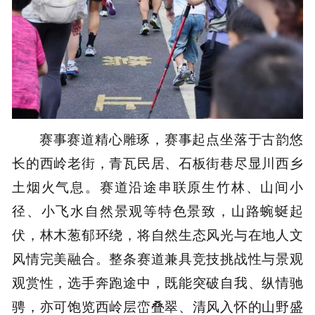
赛事赛道精心雕琢，赛事起点坐落于古韵悠
长的西岭老街，青瓦民居、石板街巷尽显川西乡
土烟火气息。赛道沿途串联原生竹林、山间小
径、小飞水自然景观等特色景致，山路蜿蜒起
伏，林木葱郁环绕，将自然生态风光与在地人文
风情完美融合。整条赛道兼具竞技挑战性与景观
观赏性，选手奔跑途中，既能突破自我、纵情驰
骋，亦可饱览西岭层峦叠翠、清风入怀的山野盛