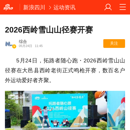
新浪四川
运动资讯
2026西岭雪山山径赛开赛
综合
关注
05月24日
11:45
5月24日，拓路者随心跑・2026西岭雪山山
径赛在大邑县西岭老街正式鸣枪开赛，数百名户
外运动爱好者齐聚。