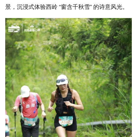
景，沉浸式体验西岭 “窗含千秋雪” 的诗意风光。