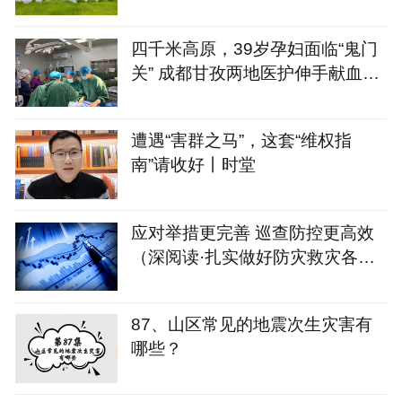
四千米高原，39岁孕妇面临“鬼门
关” 成都甘孜两地医护伸手献血彻
夜救治
遭遇“害群之马”，这套“维权指
南”请收好丨时堂
应对举措更完善 巡查防控更高效
（深阅读·扎实做好防灾救灾各项
工作）
87、山区常见的地震次生灾害有
哪些？