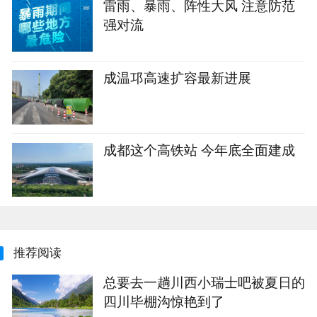
雷雨、暴雨、阵性大风 注意防范
强对流
成温邛高速扩容最新进展
成都这个高铁站 今年底全面建成
推荐阅读
‌总要去一趟川西小瑞士吧被夏日的
四川毕棚沟惊艳到了