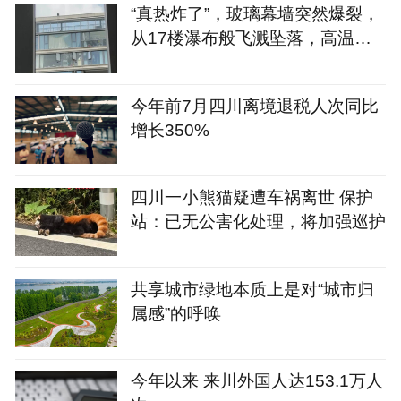
“真热炸了”，玻璃幕墙突然爆裂，
从17楼瀑布般飞溅坠落，高温天
快自查
今年前7月四川离境退税人次同比
增长350%
四川一小熊猫疑遭车祸离世 保护
站：已无公害化处理，将加强巡护
共享城市绿地本质上是对“城市归
属感”的呼唤
今年以来 来川外国人达153.1万人