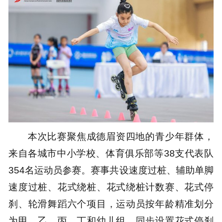
本次比赛聚焦成德眉资四地的青少年群体，
来自各城市中小学校、体育俱乐部等38支代表队
354名运动员参赛。赛事共设速度过桩、辅助单脚
速度过桩、花式绕桩、花式绕桩计数赛、花式停
刹、轮滑舞蹈六个项目，运动员按年龄精准划分
为甲、乙、丙、丁和幼儿组，同步设置花式停刹