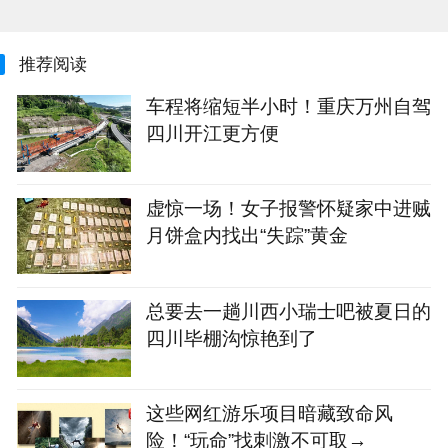
推荐阅读
车程将缩短半小时！重庆万州自驾
四川开江更方便
虚惊一场！女子报警怀疑家中进贼
月饼盒内找出“失踪”黄金
‌总要去一趟川西小瑞士吧被夏日的
四川毕棚沟惊艳到了
这些网红游乐项目暗藏致命风
险！“玩命”找刺激不可取→