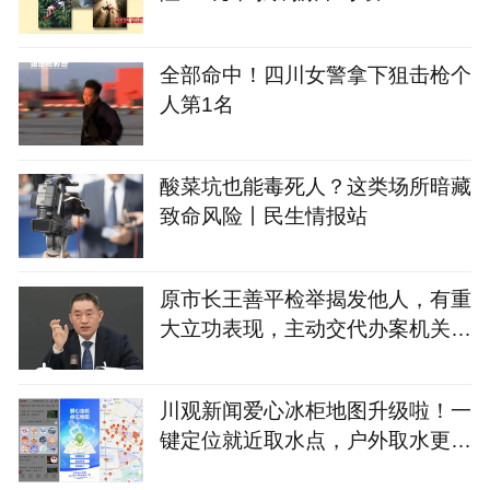
全部命中！四川女警拿下狙击枪个
人第1名
酸菜坑也能毒死人？这类场所暗藏
致命风险丨民生情报站
原市长王善平检举揭发他人，有重
大立功表现，主动交代办案机关尚
未掌握的大部分受贿事实，被判1
1年
川观新闻爱心冰柜地图升级啦！一
键定位就近取水点，户外取水更便
捷丨爱心冰柜