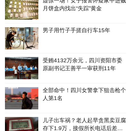
虚惊一场！女子报警怀疑家中进贼
月饼盒内找出“失踪”黄金
男子用竹子手搓自行车15年
受贿4132万余元，四川资阳市委
原副书记王善平一审获刑11年
全部命中！四川女警拿下狙击枪个
人第1名
儿子出车祸？老人起早贪黑卖豆腐
存下1.9万，接假所长电话后差点