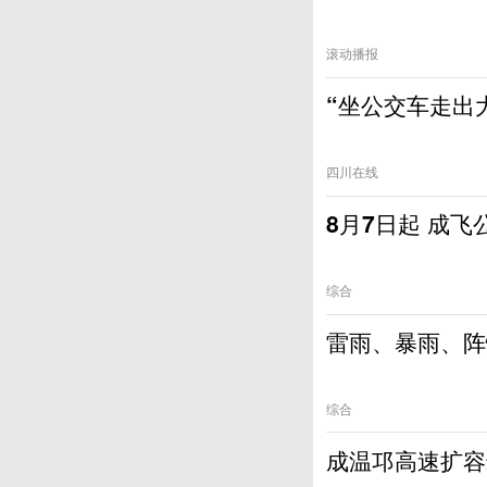
滚动播报
“坐公交车走出
四川在线
8月7日起 成
综合
雷雨、暴雨、阵
综合
成温邛高速扩容