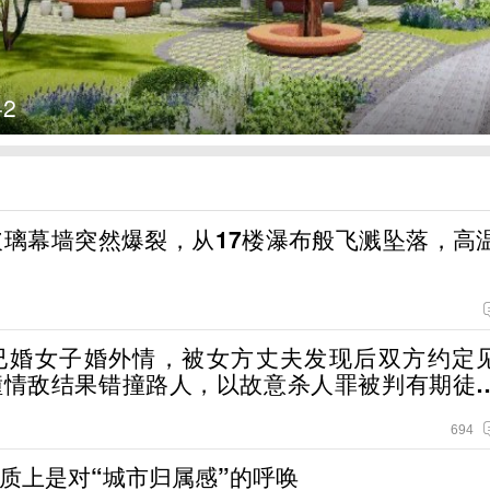
2
玻璃幕墙突然爆裂，从17楼瀑布般飞溅坠落，高
已婚女子婚外情，被女方丈夫发现后双方约定
撞情敌结果错撞路人，以故意杀人罪被判有期徒
694
质上是对“城市归属感”的呼唤