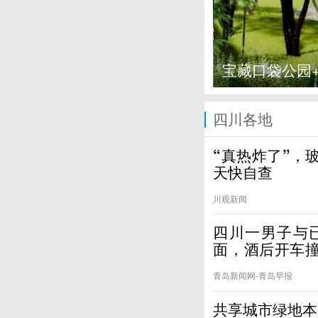
宝藏口袋公园+
四川各地
“真热炸了”，
天快自查
川观新闻
四川一男子与
面，酒后开车
十三年
青岛新闻网-青岛早报
共享城市绿地本