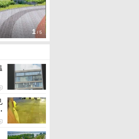
金堂第三座220千伏变电站进
双流“花卉王国”爆火 你逛过没
在郫都解锁“稻田+”的N种可能
2
/
5
温
见
刑